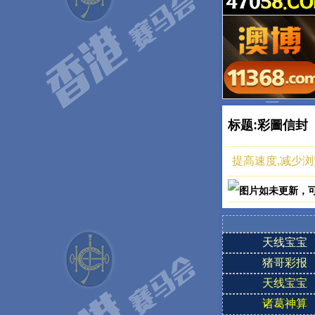
标题:彩圖信封
提高速度,减少浏
天线宝宝
猪哥彩报
天线宝宝
诸葛神算