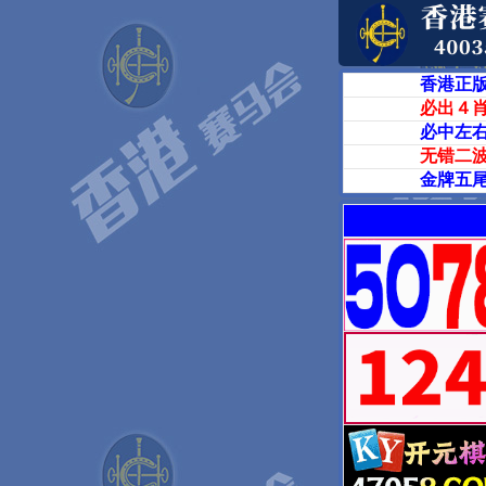
香港正
必出４
必中左
无错二
金牌五