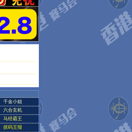
千金小姐
六合玄机
马经霸王
抓码王报