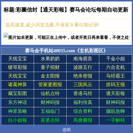
标题:彩圖信封【通天彩報】赛马会论坛每期自动更新
提高速度,减少浏览流量,不保留大量往期记录!
赛马会
手机站40035.com《玄机彩图区》
天线宝宝
水果奶奶
南海观音
千金小姐
猪哥彩报
童子招财
波路五行
六合玄机
天线宝宝
金太阳报
绝杀密报
马经霸王
诸葛神算
管家婆图报
三国风云
抓码王报
藏宝彩图
仙机点特
香港马经
通天彩報
东方神话
财神码报
福利传真
财神码报
神算策略
五福临门
综合资料
腦筋急轉
白小姐報
富婆点特
馬會圖报
一字解特
说明