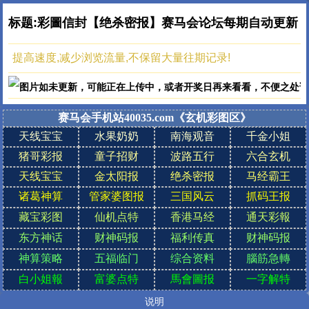
标题:彩圖信封【绝杀密报】赛马会论坛每期自动更新
提高速度,减少浏览流量,不保留大量往期记录!
赛马会
手机站40035.com《玄机彩图区》
天线宝宝
水果奶奶
南海观音
千金小姐
猪哥彩报
童子招财
波路五行
六合玄机
天线宝宝
金太阳报
绝杀密报
马经霸王
诸葛神算
管家婆图报
三国风云
抓码王报
藏宝彩图
仙机点特
香港马经
通天彩報
东方神话
财神码报
福利传真
财神码报
神算策略
五福临门
综合资料
腦筋急轉
白小姐報
富婆点特
馬會圖报
一字解特
说明