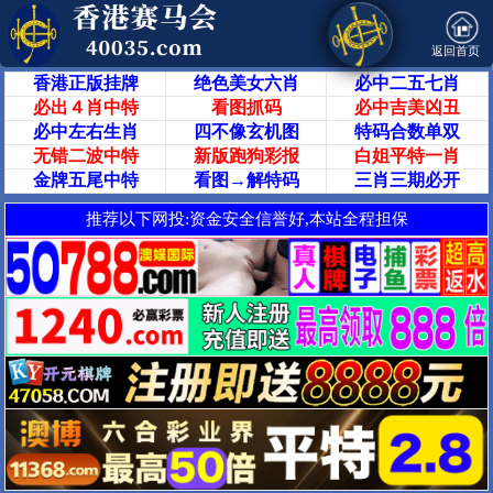
返回首页
香港正版挂牌
绝色美女六肖
必中二五七肖
必出４肖中特
看图抓码
必中吉美凶丑
必中左右生肖
四不像玄机图
特码合数单双
无错二波中特
新版跑狗彩报
白姐平特一肖
金牌五尾中特
看图→解特码
三肖三期必开
推荐以下网投:资金安全信誉好,本站全程担保