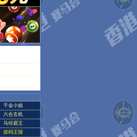
千金小姐
六合玄机
马经霸王
抓码王报