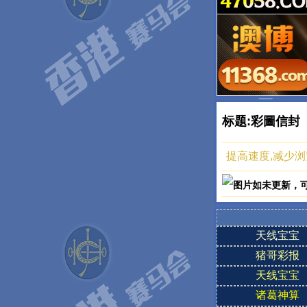
标题:彩圖信封
提高速度,减少浏
天线宝宝
猪哥彩报
天线宝宝
诸葛神算