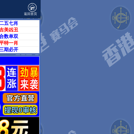
返回首页
二五七肖
吉美凶丑
合数单双
平特一肖
三期必开